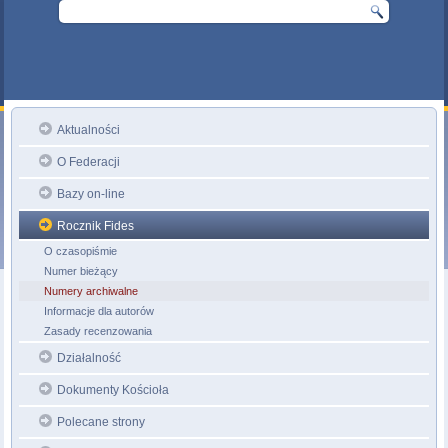
Aktualności
O Federacji
Bazy on-line
Rocznik Fides
O czasopiśmie
Numer bieżący
Numery archiwalne
Informacje dla autorów
Zasady recenzowania
Działalność
Dokumenty Kościoła
Polecane strony