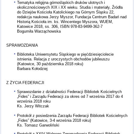
Tematyka religijna górnośląskich druków ulotnych i
okolicznościowych XIX i XX wieku. Studia i materiały, Źródła
do Dziejów Kościoła Katolickiego na Górnym Śląsku 22,
redakcja naukowa Jerzy Myszor, Fundacja Centrum Badań nad
Historią Kościoła im. ks. Wincentego Myszora, WUEM,
Katowice 2018, ss. 306, ISBN 978-83-9499-362-7
Bogumiła Warząchowska
SPRAWOZDANIA
Biblioteka Uniwersytetu Śląskiego w pięćdziesięciolecie
istnienia. Relacja z uroczystych obchodów jubileuszu
(Katowice, 30 października 2018 roku)
Barbara Kołodziej
Z ŻYCIA FEDERACJI
Sprawozdanie z działalności Federacji Bibliotek Kościelnych
„Fides” i Zarządu Federacji za okres od 7 września 2017 do 4
września 2018 roku
Ks. Jerzy Witczak
Protokół z posiedzenia Zarządu Federacji Bibliotek Kościelnych
„Fides” (Katowice, 3-4 września 2018 roku)
Ks. Tomasz Garwoliński
Protokół z XXIV Walnego Zgromadzenia Federacji Bibliotek