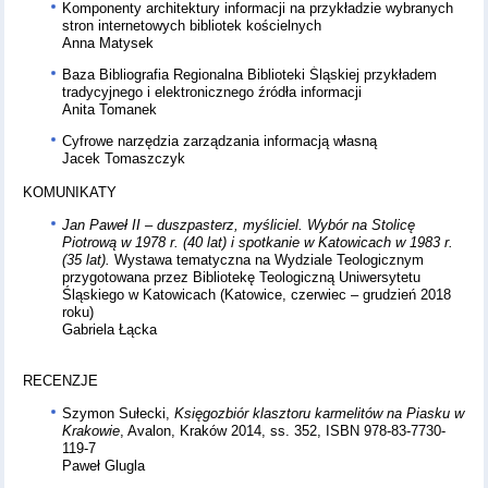
Komponenty architektury informacji na przykładzie wybranych
stron internetowych bibliotek kościelnych
Anna Matysek
Baza Bibliografia Regionalna Biblioteki Śląskiej przykładem
tradycyjnego i elektronicznego źródła informacji
Anita Tomanek
Cyfrowe narzędzia zarządzania informacją własną
Jacek Tomaszczyk
KOMUNIKATY
Jan Paweł II – duszpasterz, myśliciel. Wybór na Stolicę
Piotrową w 1978 r. (40 lat) i spotkanie w Katowicach w 1983 r.
(35 lat).
Wystawa tematyczna na Wydziale Teologicznym
przygotowana przez Bibliotekę Teologiczną Uniwersytetu
Śląskiego w Katowicach (Katowice, czerwiec – grudzień 2018
roku)
Gabriela Łącka
RECENZJE
Szymon Sułecki,
Księgozbiór klasztoru karmelitów na Piasku w
Krakowie
, Avalon, Kraków 2014, ss. 352, ISBN 978-83-7730-
119-7
Paweł Glugla