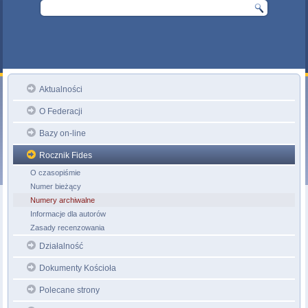
Aktualności
O Federacji
Bazy on-line
Rocznik Fides
O czasopiśmie
Numer bieżący
Numery archiwalne
Informacje dla autorów
Zasady recenzowania
Działalność
Dokumenty Kościoła
Polecane strony