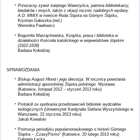
Przezacny żywot świętego Wawrzyńca, patrona bibliotekarzy,
biedaków i innych, także z okazji rocznic nadobnych wydany
A.D. MMIX w mieście Ruda Śląska na Górnym Śląsku
,
Krystian Gałuszka (red.)
Weronika Pawłowicz
Bogumiła Warząchowska,
Książka, prasa i biblioteka w
działalności Kościoła katolickiego w województwie śląskim
(1922-1939)
Barbara Kołodziej
SPRAWOZDANIA
Biskup August Hlond i jego diecezja. W rocznicę powstania
administracji apostolskiej Śląska polskiego.
Wystawa
(Katowice, listopad 2012 – styczeń 2013 roku)
Barbara Kołodziej
Protokół ze spotkania przedstawicieli bibliotek wydziałów
teologicznych (Uniwersytet Kardynała Stefana Wyszyńskiego w
Warszawie, 22 stycznia 2013 roku)
Jakub Kowalski
Promocja periodyku popularnonaukowego o historii Górnego
Śląska – „CzasyPismo” (Katowice, 20 lutego 2013 roku)
Gabriela Łącka