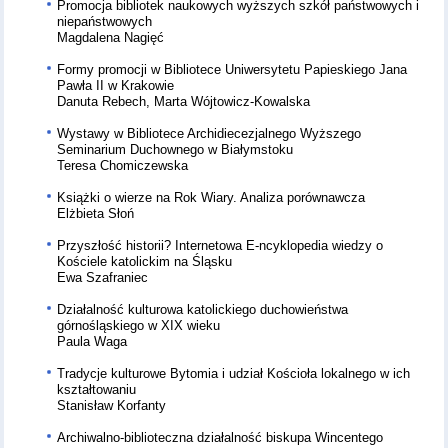
Promocja bibliotek naukowych wyższych szkół państwowych i
niepaństwowych
Magdalena Nagięć
Formy promocji w Bibliotece Uniwersytetu Papieskiego Jana
Pawła II w Krakowie
Danuta Rebech, Marta Wójtowicz-Kowalska
Wystawy w Bibliotece Archidiecezjalnego Wyższego
Seminarium Duchownego w Białymstoku
Teresa Chomiczewska
Książki o wierze na Rok Wiary. Analiza porównawcza
Elżbieta Słoń
Przyszłość historii? Internetowa E-ncyklopedia wiedzy o
Kościele katolickim na Śląsku
Ewa Szafraniec
Działalność kulturowa katolickiego duchowieństwa
górnośląskiego w XIX wieku
Paula Waga
Tradycje kulturowe Bytomia i udział Kościoła lokalnego w ich
kształtowaniu
Stanisław Korfanty
Archiwalno-biblioteczna działalność biskupa Wincentego